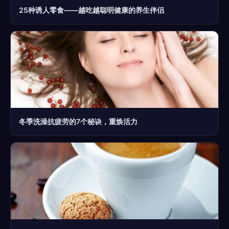
25种诱人零食——越吃越聪明健康的养生伴侣
冬季洗澡抗疲劳的7个秘诀，重焕活力